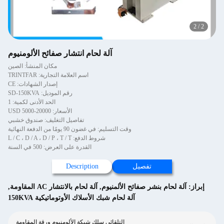
2
/
2
آلة لحام انتشار صفائح الألومنيوم
مكان المنشأ: الصين
اسم العلامة التجارية: TRINTFAR
إصدار الشهادات: CE
رقم الموديل: SD-150KVA
الحد الأدنى لكمية: 1
الأسعار: USD 5000-20000
تفاصيل التغليف: صندوق خشبي
وقت التسليم: في غضون 90 يومًا من الدفعة النهائية
شروط الدفع: L / C ، D / A ، D / P ، T / T
القدرة على العرض: 500 في السنة
تفصيل
Description
إبراز:
آلة لحام بنشر صفائح الألمنيوم
,
آلة لحام بالانتشار AC المقاومة
,
آلة لحام شبك الأسلاك الأوتوماتيكية 150KVA
التلقائي سلك شبكة الألومنيوم ورقة المقاومة