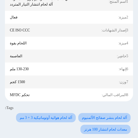
1اسم المنتج:
آلة لحام انتشار التيار المتردد
2ميزة:
فعال
3إصدار الشهادات:
CE ISO CCC
4ميزة:
اللحام بقوة
5حاضِر:
العاصمة
6إنهاء:
130-230 ملم
7وزن:
1500 كجم
8المراقب المالي:
تحكم MFDC
Tags:
آلة لحام بنشر صفائح الألمنيوم
آلة لحام هوائية أوتوماتيكية 3 + 3 مم
معدات لحام انتشار 100 هرتز