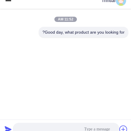
Trintfar
11:52 AM
0086- 15216883036
الهاتف
Good day, what product are you looking for?
Shanghai Trintfar Intelligent Equipment Co.,
Ltd.
Shanghai Trintfar Intelligent Equipment Co., Ltd.
احصل على أفضل سعر
إقتبس