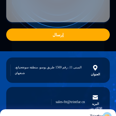
إرسال
المبنى 11، رقم 1569 طريق يوسو، منطقة سونغجيانغ،
شنغهاي
العنوان
sales-ftt@trintfar.cn
البريد
الإلكتروني