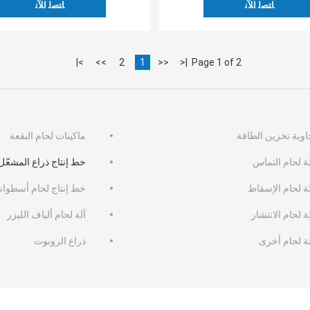
ﺎﺘﺼﻟ ﺍﻶﻧ
ﺎﺘﺼﻟ ﺍﻶﻧ
>|
>>
2
1
<<
|<
Page 1 of 2
اوية تخزين الطاقة
ماكينات لحام البقعة
ة لحام التماس
خط إنتاج ذراع المشعّل
لة لحام الإسقاط
خط إنتاج لحام أسطوان
ة لحام الانتشار
آلة لحام ألياف الليزر
لة لحام أخرى
ذراع الروبوت