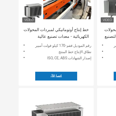
محولات
خط إنتاج أوتوماتيكي لمبردات المحولات
لتصنيع
الكهربائية - معدات تصنيع عالية
السرعة للمبردات - خط إنتاج المبردات
رقم الموديل:ففم-170 كيلو فولت أمبير
اللوحية
نطاق الإنتاج:خط المنتج
إصدار الشهادات:ISO, CE, ABS
ﺎﺘﺼﻟ ﺍﻶﻧ