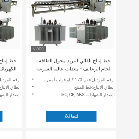
خط إنتاج تلقائي لتبريد محول الطاقة
خط إنتاج 
لحام الزعانف - معدات عالية السرعة
الكهربائ
لتصنيع المبردات - خط إنتاج تبريد
لتصنيع ال
رقم الموديل:ففم-170 كيلو فولت أمبير
رقم الموديل:ففم-170 كي
الصفائح
نوع الصف
نطاق الإنتاج:خط المنتج
نطاق الإنتا
إصدار الشهادات:ISO, CE, ABS
إصدار الشهادات: ABS
ﺎﺘﺼﻟ ﺍﻶﻧ