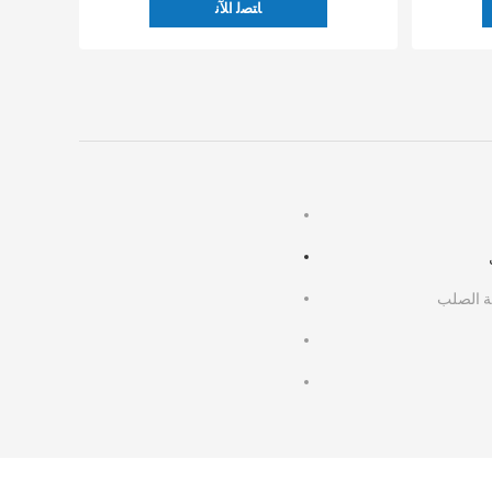
ﺎﺘﺼﻟ ﺍﻶﻧ
ة الصلب