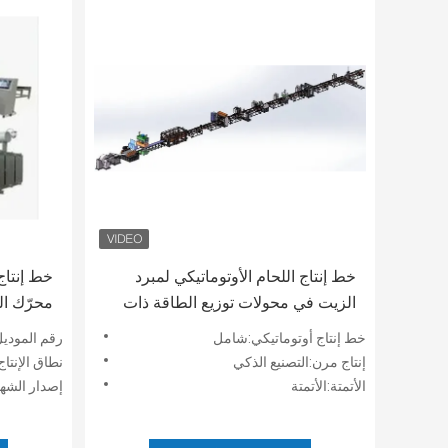
خط إنتاج اللحام الأوتوماتيكي لمبرد
خط إنتاج
الزيت في محولات توزيع الطاقة ذات
محرّك ال
الجدران المضلعة المبردة
خط إنتاج أوتوماتيكي:شامل
رقم الموديل:ففم-170 كي
إنتاج مرن:التصنيع الذكي
نطاق الإنتاج
الأتمتة:الأتمتة
إصدار الشهادات: ABS