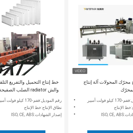
 محرّك المحولات آلة إنتاج
خط إنتاج التحميل والتفريغ التلق
محرّك
والش radiator الصلب الصفيح
التلقائي بالكامل والباردة
لو فولت أمبير
رقم الموديل:ففم-170 كيلو فولت أمبير
:خط الإنتاج
نطاق الإنتاج:خط الإنتاج
ISO, CE,
إصدار الشهادات:ISO, CE, ABS