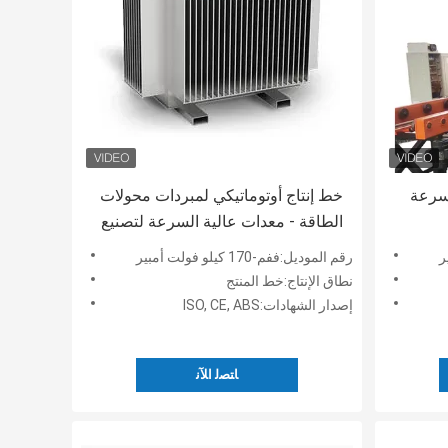
لسرعة
خط إنتاج أوتوماتيكي لمبردات محولات
الطاقة - معدات عالية السرعة لتصنيع
المبردات
رقم الموديل:ففم-170 كيلو فولت أمبير
نطاق الإنتاج:خط المنتج
إصدار الشهادات:ISO, CE, ABS
ﺎﺘﺼﻟ ﺍﻶﻧ