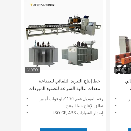
ائي
خط إنتاج التبريد التلقائي للصناعة -
ة
معدات عالية السرعة لتصنيع المبردات
- خط إنتاج التبريد للصفائح
رقم الموديل:ففم-170 كيلو فولت أمبير
نطاق الإنتاج:خط المنتج
إصدار الشهادات:ISO, CE, ABS