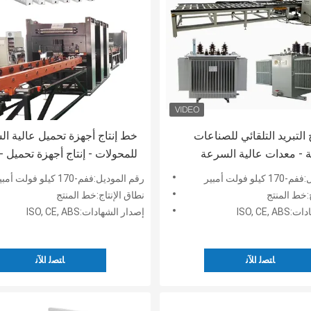
التبريد التلقائي للصناعات
خط إنتاج أجهزة تحميل عالية ا
ية - معدات عالية السرعة
للمحولات - إنتاج أجهزة تحميل -
مبردات - خط إنتاج التبريد من
المبيعات المباشرة للمصنع
لو فولت أمبير
رقم الموديل:ففم-170 كيلو فولت أمبير
ائح
ج:خط المنتج
نطاق الإنتاج:خط المنتج
ISO, CE,
إصدار الشهادات:ISO, CE, ABS
ﺎﺘﺼﻟ ﺍﻶﻧ
ﺎﺘﺼﻟ ﺍﻶﻧ