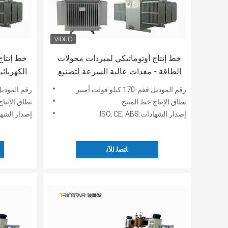
خط إنتاج أوتوماتيكي لمبردات محولات
خط إنتاج
الطاقة - معدات عالية السرعة لتصنيع
الكهربائ
المبردات - خط إنتاج المبردات من نوع
السرعة ل
رقم الموديل:ففم-170 كيلو فولت أمبير
رقم الموديل:ففم-170 كي
اللوحة
من النوع
نطاق الإنتاج:خط المنتج
نطاق الإنتا
إصدار الشهادات:ISO, CE, ABS
إصدار الشهادات: ABS
ﺎﺘﺼﻟ ﺍﻶﻧ