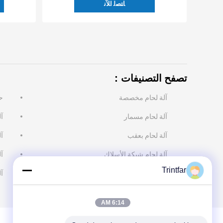
ﺎﺘﺼﻟ ﺍﻶﻧ
تصفح التصنيفات：
آلة لحام مخصصة
ح
آلة لحام مسمار
آل
آلة لحام بعقب
آ
آلة لحام شبكة الأسلاك
آل
Trintfar
آ
6:14 AM