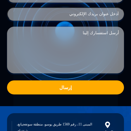
إرسال
المبنى 11، رقم 1569 طريق يوسو، منطقة سونغجيانغ،
شنغهاي