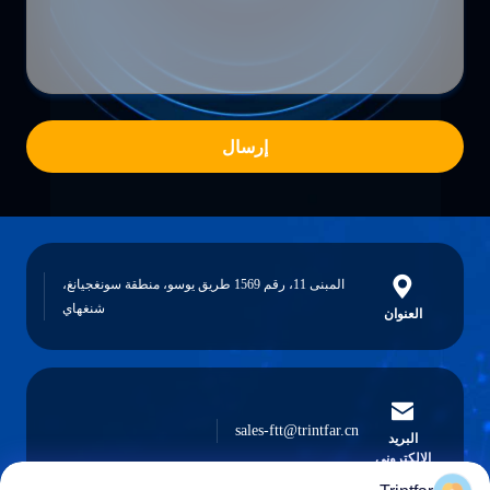
إرسال
المبنى 11، رقم 1569 طريق يوسو، منطقة سونغجيانغ،
شنغهاي
العنوان
sales-ftt@trintfar.cn
البريد
الإلكتروني