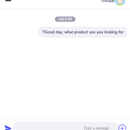
Trintfar
9:59 AM
0086- 15216883036
الهاتف
Good day, what product are you looking for?
Shanghai Trintfar Intelligent Equipment Co.,
Ltd.
Shanghai Trintfar Intelligent Equipment Co., Ltd.
احصل على أفضل سعر
إقتبس