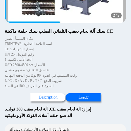
2
/
2
CE سلك آلة لحام بعقب التلقائي الصلب سلك حلقة ماكينة
مكان المنشأ: الصين
اسم العلامة التجارية: TRINTFAR
إصدار الشهادات: CE
رقم الموديل: UN-25
الحد الأدنى لكمية: 1
الأسعار: USD 2500-4500 set
تفاصيل التغليف: صندوق خشبي
وقت التسليم: في غضون 90 يومًا من الدفعة النهائية
شروط الدفع: L / C ، D / A ، D / P ، T / T
القدرة على العرض: 500 في السنة
تفصيل
Description
إبراز:
آلة لحام بعقب CE
,
آلة لحام بعقب 380 فولت
,
آلة صنع حلقة أسلاك الفولاذ الأوتوماتيكية
حلقة الأسلاك الفولاذية الأوتوماتيكية صنع آلة