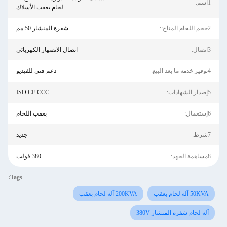
1اسم:
لحام بعقب الأسلاك
2حجم اللحام المتاح::
شفرة المنشار 50 مم
3اتصال:
اتصال الانصهار الكهربائي
4توفير خدمة ما بعد البيع:
دعم فني للفيديو
5إصدار الشهادات:
ISO CE CCC
6إستعمال:
بعقب اللحام
7شرط:
جديد
8مساهمة الجهد:
380 فولت
Tags:
50KVA آلة لحام بعقب
200KVA آلة لحام بعقب
آلة لحام شفرة المنشار 380V