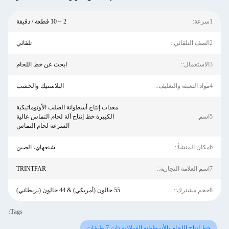
1سرعة:
2 ~ 10 قطعة / دقيقة
2الصف التلقائي::
تلقائي
3الاستعمال::
ابحث عن خط اللحام
4مواد التعبئة والتغليف::
البلاستيك والخشب
معدات إنتاج أسطوانة الصلب الأوتوماتيكية
5اسم:
الكبيرة خط إنتاج آلة لحام التماس عالية
السرعة لحام التماس
6مكان المنشأ::
شنغهاي، الصين
7اسم العلامة التجارية::
TRINTFAR
8حجم مشترك::
55 جالون (أمريكي) & 44 جالون (بريطاني)
Tags:
خط إنتاج اللحام بالأسطوانة الفولاذية ذات 7 طبقات