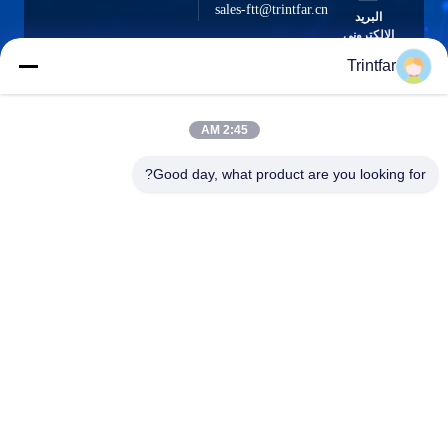
sales-ftt@trintfar.cn
البريد
الإلكتروني
Trintfar
2:45 AM
0086- 15216883036
الهاتف
Good day, what product are you looking for?
Shanghai Trintfar Intelligent Equipment Co.,
Ltd.