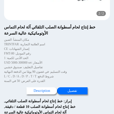
2
/
2
خط إنتاج لحام أسطوانة الصلب التلقائي آلة لحام التماس
الأوتوماتيكية عالية السرعة
مكان المنشأ: الصين
اسم العلامة التجارية: TRINTFAR
إصدار الشهادات: CE
رقم الموديل: FMT-80
الحد الأدنى لكمية: 1
الأسعار: USD 5000-300000 set
تفاصيل التغليف: صندوق خشبي
وقت التسليم: في غضون 90 يومًا من الدفعة النهائية
شروط الدفع: L / C ، D / A ، D / P ، T / T
القدرة على العرض: 50 في السنة
تفصيل
Description
إبراز:
خط إنتاج لحام أسطوانة الصلب التلقائي
,
خط إنتاج لحام أسطوانة الصلب 10 قطعة / دقيقة
,
آلة لحام التماس الأوتوماتيكية عالية السرعة