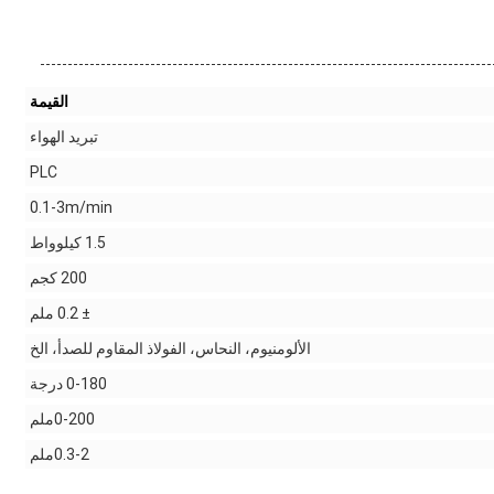
القيمة
تبريد الهواء
PLC
0.1-3m/min
1.5 كيلوواط
200 كجم
± 0.2 ملم
الألومنيوم، النحاس، الفولاذ المقاوم للصدأ، الخ
0-180 درجة
0-200ملم
0.3-2ملم