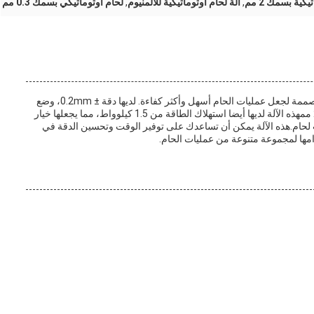
يكية بسمك 2 مم
,
آلة لحام أوتوماتيكية للألمنيوم
,
لحام أوتوماتيكي بسمك 0.3 مم
هي آلة لحام نقطة و آلة لحام التيار المتردد مصممة لجعل عمليات الحام أسهل وأكثر كفاءة. لديها دقة ± 0.2mm، وضع
التحكم في PLC،وزنها 200 كجم ومتوسط عرض لحام 3-20 ممهذه الآلة لديها أيضا استهلاك الطاقة من 1.5 كيلوواط، مما يجعلها خيار
لحام.هذه الآلة يمكن أن تساعدك على توفير الوقت وتحسين الدقة في
دامها لمجموعة متنوعة من عمليات الحام.