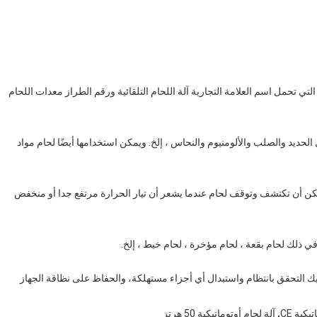
 التي تحمل اسم العلامة التجارية آلة اللحام التلقائية ورقم الطراز معدات اللحام
الحديد والصلب والألومنيوم والنحاس ، إلخ. ويمكن استخدامها أيضًا لحام مواد
 يمكن أن تكتشف وتوقف لحام عندما يشعر أن تيار الحرارة مرتفع جدا أو منخفض
ا في ذلك لحام بقعة ، لحام مؤخرة ، لحام خيط ، إلخ.
ليك التحقق بانتظام واستبدال أي أجزاء مستهلكة، والحفاظ على نظافة الجهاز
,
كية CE
آلة لحام أوتوماتيكية 50 هرتز