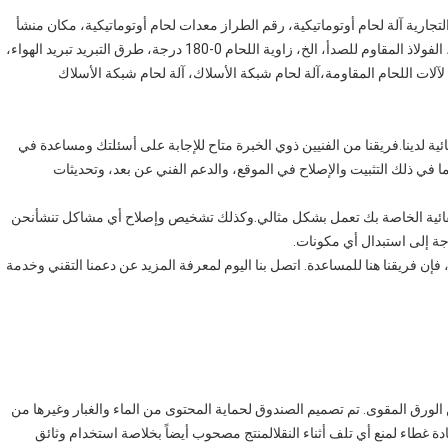
جارية آلة لحام أوتوماتيكية، رقم الطراز معدات لحام أوتوماتيكية، مكان منشأ
آلة لحام أوتوماتيكية،مواد لحام بما في ذلك الألومنيوم، النحاس، الفولاذ المقاوم للصدأ، الخ، زاوية اللحام 0-180 درجة، طرق التبريد تبريد الهواء،
ئية لدينا.فريقنا من الفنيين ذوي الخبرة متاح للإجابة على أسئلتك ومساعدة في
ي ذلك التثبيت والإصلاح في الموقع، والدعم الفني عن بعد، وتحديثات
تلقائية الخاصة بك تعمل بشكل مثالي.وكذلك تشخيص وإصلاح أي مشاكل تنشأنحن
ة إلى استبدال أي مكونات.
فإن فريقنا هنا للمساعدة. اتصل بنا اليوم لمعرفة المزيد عن دعمنا التقني وخدمة
الورق المقوى. تم تصميم الصندوق لحماية المحتوى من الماء والغبار وغيرها من
مادة غطاء لمنع أي تلف أثناء النقلالمنتج مصحوب أيضاً بخلاصة استخدام وثائق