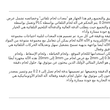
الدقيق والتجميع.رقم هذا الجهاز هو "معدات لحام تلقائي" وخصائصه تشمل عرض
لحام من 3-20mm، وسمك لحام 0.3-2mm ، ودقة لحام ± 0.2mm. يتم التحكم في آلة لحام التلقائي بواسطة PLC وتعمل بواسطة
وقع والتجميع حيث يتطلب الدقة العالية والدقةآلة التلحيم التلقائية هي الخيار
ع جودة ممتازة وأداء.
دقيقة ودقيقة في كل مرة. تم تصميم هذه المعدات لتلبية احتياجات مجموعة
لإلكترونية و الآلة الآلية لحام يمكن أن تتعامل مع مجموعة متنوعة من المواد
الآلة أيضا بواجهة بديهية تسمح بتشغيل سهل وتعديلآلة الحركات التلقائية هي
قيق وفعال.
استخدامها لللحام الموقع ، ولحام الخياطة ، ولحام الإسقاط ، ولحام
البوط.الآلة قادرة على لحام المواد مع سمك تتراوح من 0.3mm إلى 2mm مع عرض لحام من 3mm إلى 20mm. هذه الآلة مجهزة أيضًا
 التلقائي هو الخيار المثالي لأولئك الذين يبحثون عن موثوق بها، حلول لحام دقيقة
تعد آلة التلحيم التلقائية الخيار المثالي لتطبيقات لحام المواقع الدقيقة وتجميعها. تم تصميمها بدقة لحام تصل إلى ± 0.2 مم وتتميز بمصدر
ذين يحتاجون إلى موثوق بها، حلول لحام دقيقة وفعالة. آلة الحام الأوتوماتيكية هي
 التجارية مع جودة ممتازة وأداء.