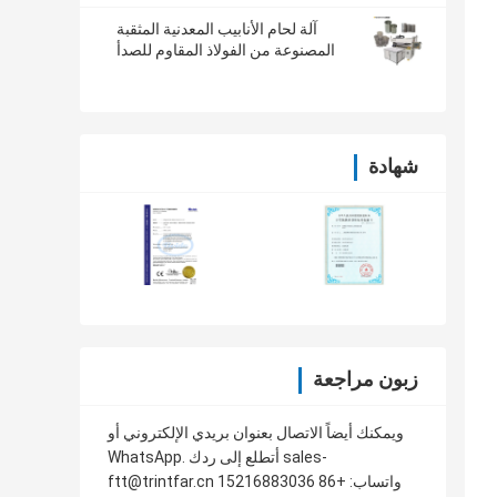
آلة لحام الأنابيب المعدنية المثقبة
المصنوعة من الفولاذ المقاوم للصدأ
شهادة
زبون مراجعة
ويمكنك أيضاً الاتصال بعنوان بريدي الإلكتروني أو
WhatsApp. أتطلع إلى ردك sales-
ftt@trintfar.cn واتساب: +86 15216883036