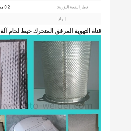
قطر البقعة البؤرية:
0.2 مم ~ 3 مم
إبراز:
قناة التهوية المرفق المتحرك خيط لحام آل