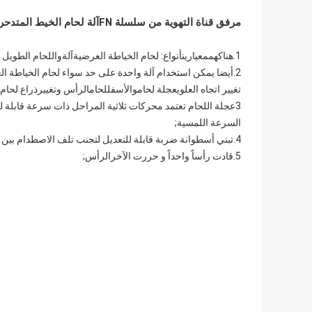
مرفق قناة التهوية من سلسلة FN
آلة لحام الخيط المتدح
1.
هناك
هم
معيارين
أنواع
: لحام الخياطة العرضية
آلة
واللحام الطويل 
2.
أيضا يمكن استخدام آلة واحدة على حد سواء لحام الخياطة ال
تغيير اتجاه العلوي
عجلة لحام
والأسفل
لحام
الرأس و
تغيير
ذراع لحام
3عجلة اللحام تعتمد محركات ثلاثية المراحل ذات سرعة قابلة للتعديل اللامتناهي، مريحة لتعديل سرعة اللحام.
السرعة اللمسية
;
4.تبني أسطوانة ضربة قابلة للتعديل لتجنب تلف الاصطدام بين عجلة اللحام العليا والسفلية
5.
قادت رأساً واحداً و حررت الآخر
الرأس
;