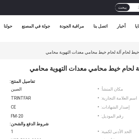
يبحث
يا
أخبار
اتصل بنا
مراقبة الجودة
جولة في المصنع
حولنا
 خيط لحام آلة لحام خيط محامي معدات التهوية محامي
لة لحام خيط محامي معدات التهوية محامي
تفاصيل المنتج:
مكان المنشأ:
الصين
اسم العلامة التجارية:
TRINTFAR
إصدار الشهادات:
CE
رقم الموديل:
FM-20
شروط الدفع والشحن:
الحد الأدنى لكمية:
1