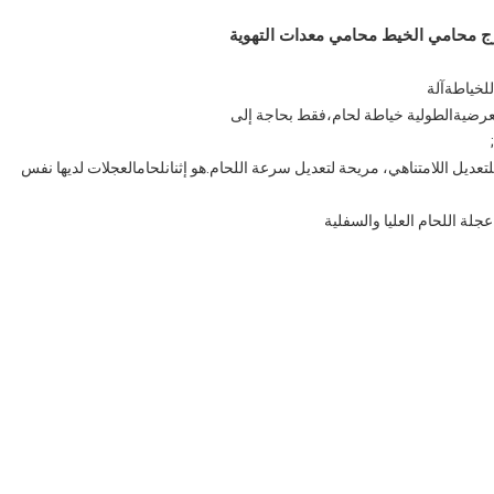
رج محامي الخيط محامي معدات التهوية
للخياطة
آلة
عرضية
الطولية
خياطة
لحام،
فقط بحاجة إلى
;
هو إثنان
لحام
العجلات لديها نفس