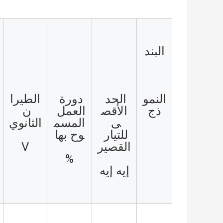
البند
النمو
الحد 
دورة 
الطيرا
ذج
الأقص
العمل 
ن 
ى 
المسم
الثانوي
للتيار 
وح بها
القصير
V
%
إيه إيه