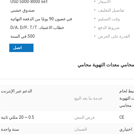
الأسعار:
USD 5000-8000 set
تفاصيل التغليف:
صندوق خشبي
وقت التسليم:
في غضون 90 يومًا من الدفعة النهائية
شروط الدفع:
خطاب الاعتماد، D/A، D/P، T/T
القدرة على العرض:
500 في السنة
اتصل
 محامي معدات التهوية محامي
خيط لحام
الدعم عبر الإنترنت
التهوية
خدمة ما بعد البيع:
محامي
CE
عرض النبض:
0.5 ~ 20 مللي ثانية
اختياري
الضمان:
سنة واحدة